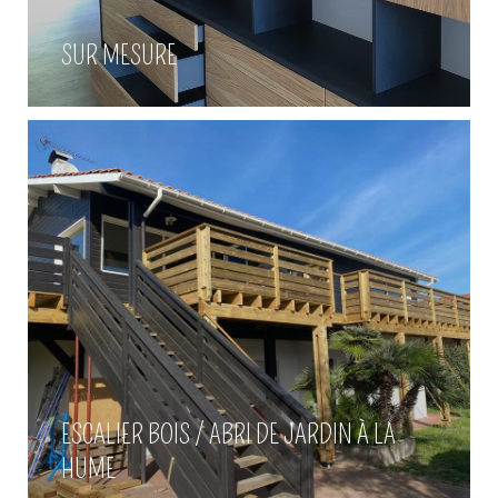
Escalier bois / Abri de jardin à la
Hume
SUR MESURE
Voir plus
ESCALIER BOIS / ABRI DE JARDIN À LA
HUME