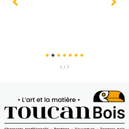
Charpentier Gujan-Mestras
1
2
3
4
5
6
7
2
/
7