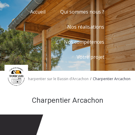
Accueil
Qui sommes nous ?
Nos réalisations
Nos compétences
Votre projet
/
/
Home
Charpentier sur le Bassin d’Arcachon
Charpentier Arcachon
Charpentier Arcachon