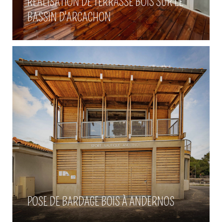
RÉALISATION DE TERRASSE BOIS SUR LE
Andernos
BASSIN D'ARCACHON
Voir plus
Construction de maison bois à
Gujan-Mestras
POSE DE BARDAGE BOIS À ANDERNOS