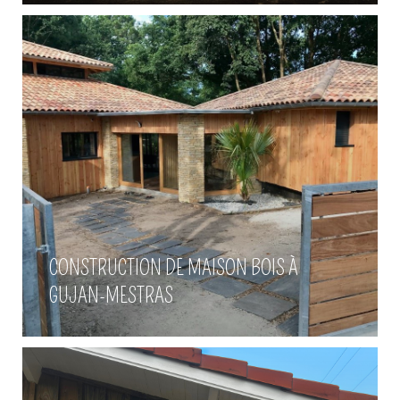
Fabrication de volets sur-
CONSTRUCTION DE MAISON BOIS À
mesure à Gujan-Mestras
GUJAN-MESTRAS
Voir plus