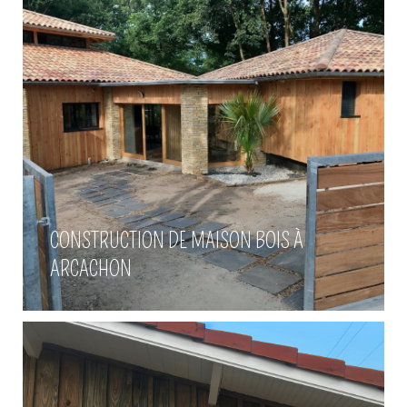
Fabrication de volets sur-
CONSTRUCTION DE MAISON BOIS À
mesure à Gujan-mestras
ARCACHON
Voir plus