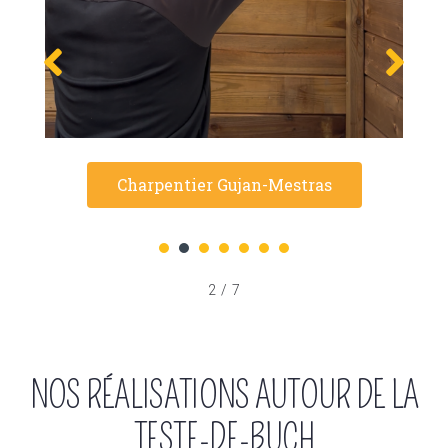
Charpentier Gujan-Mestras
1
2
3
4
5
6
7
2
/
7
NOS RÉALISATIONS AUTOUR DE LA
TESTE-DE-BUCH