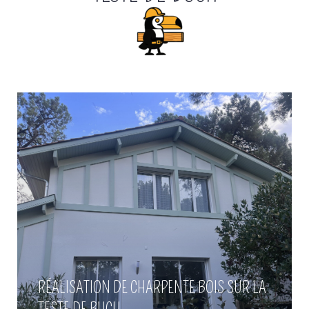
Réalisation de charpente bois
sur la Teste de Buch
Voir plus
Pose de bardage bois à
RÉALISATION DE CHARPENTE BOIS SUR LA
Andernos
TESTE DE BUCH