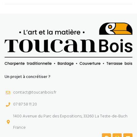
Un projet à concrétiser ?
contact@toucanbois.fr
07 87 58 11 20
1400 Avenue du Parc des Expositions, 33260 La Teste-de-Buch
France