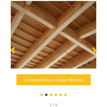
Charpente bois à Gujan-Mestras
1
2
3
4
5
6
2
/
6