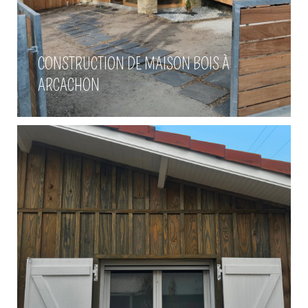
Fabrication de voelts sur-
CONSTRUCTION DE MAISON BOIS À
mesure à Gujan-Mestras
ARCACHON
Voir plus