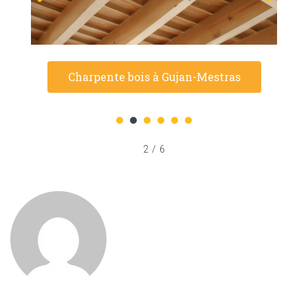
Charpente bois à Gujan-Mestras
1
2
3
4
5
6
2
/
6