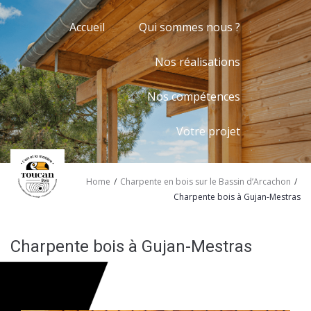
Accueil
Qui sommes nous ?
Nos réalisations
Nos compétences
Votre projet
/
/
Home
Charpente en bois sur le Bassin d’Arcachon
Charpente bois à Gujan-Mestras
Charpente bois à Gujan-Mestras