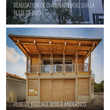
Pose de bardage bois à
RÉALISATION DE CHARPENTE BOIS SUR LA
Andernos
TESTE DE BUCH
Voir plus
Construction de maison bois à
Arcachon
POSE DE BARDAGE BOIS À ANDERNOS
Voir plus